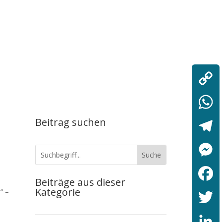
Copy
Link
Beitrag suchen
WhatsA
Telegr
Messen
Beiträge aus dieser
Kategorie
“ –
Facebo
Twitter