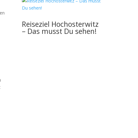
den
Reiseziel Hochosterwitz
– Das musst Du sehen!
h
t