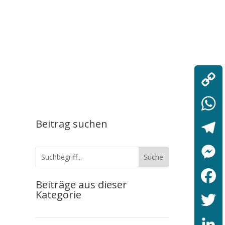
Copy
Link
Beitrag suchen
WhatsA
Telegr
n
Messen
Beiträge aus dieser
Kategorie
Facebo
Twitter