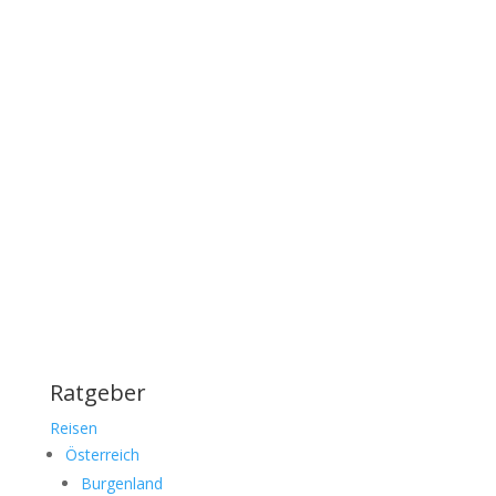
Mischung aus Gewürzen bist, dann ist Hähnchen-
Curry genau das Richtige für dich. Dieses Rezept
führt dich Schritt für Schritt durch die Zubereitung
dieses köstlichen Gerichts, das...
Ratgeber
Reisen
Österreich
Burgenland